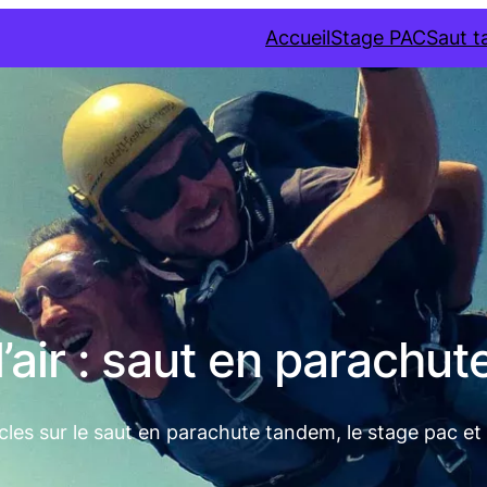
Accueil
Stage PAC
Saut 
’air : saut en parachut
cles sur le saut en parachute tandem, le stage pac et le