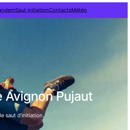
tandem
Saut initiation
Contacts
Météo
e Avignon Pujaut
 saut d’initiation.